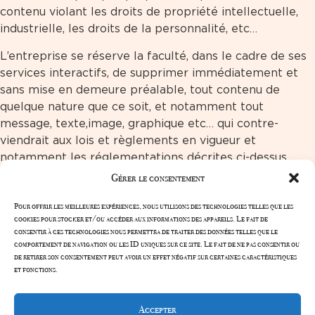
contenu violant les droits de propriété intellectuelle,
industrielle, les droits de la personnalité, etc…
L’entreprise se réserve la faculté, dans le cadre de ses
services interactifs, de supprimer immédiatement et
sans mise en demeure préalable, tout contenu de
quelque nature que ce soit, et notamment tout
message, texte,image, graphique etc… qui contre-
viendrait aux lois et règlements en vigueur et
notamment les réglementations décrites ci-dessus.
Gérer le consentement
Accueil
Email:
Pour offrir les meilleures expériences, nous utilisons des technologies telles que les
thermesetvacances@orange.fr
Nos
cookies pour stocker et/ou accéder aux informations des appareils. Le fait de
appartements
Tel: 05 46 41 03 35
consentir à ces technologies nous permettra de traiter des données telles que le
comportement de navigation ou les ID uniques sur ce site. Le fait de ne pas consentir ou
Les Activités
de retirer son consentement peut avoir un effet négatif sur certaines caractéristiques
Nos Services
et fonctions.
Contact
Accepter
Mentions